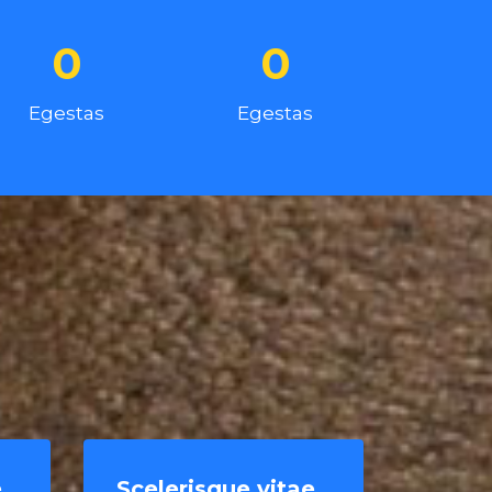
0
0
Egestas
Egestas
e
Scelerisque vitae