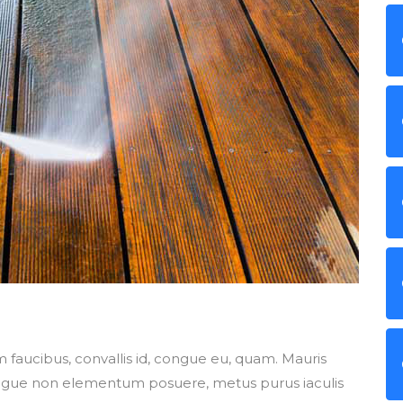
am faucibus, convallis id, congue eu, quam. Mauris
, augue non elementum posuere, metus purus iaculis