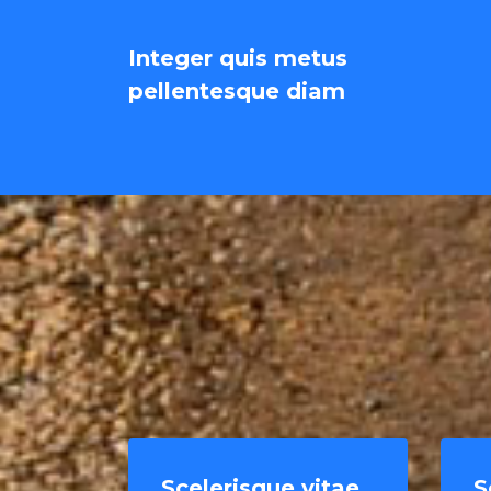
Integer quis metus
pellentesque diam
Scelerisque vitae
S