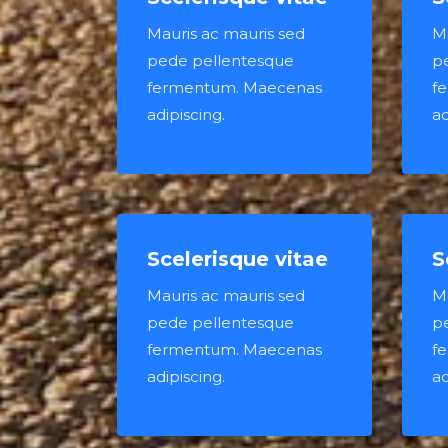
Mauris ac mauris sed
Ma
pede pellentesque
p
fermentum. Maecenas
f
adipiscing.
ad
Scelerisque vitae
S
Mauris ac mauris sed
Ma
pede pellentesque
p
fermentum. Maecenas
f
adipiscing.
ad