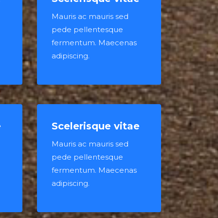
Mauris ac mauris sed
pede pellentesque
fermentum. Maecenas
adipiscing.
e
Scelerisque vitae
Mauris ac mauris sed
pede pellentesque
fermentum. Maecenas
adipiscing.