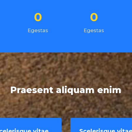
0
0
Egestas
Egestas
Praesent aliquam enim
celerisque vitae
Scelerisque vita